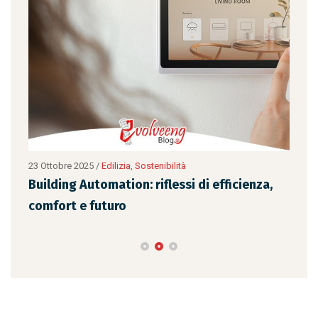
23 Ottobre 2025
/
Edilizia
,
Sostenibilità
13 O
Building Automation: riflessi di efficienza,
Avv
comfort e futuro
tur