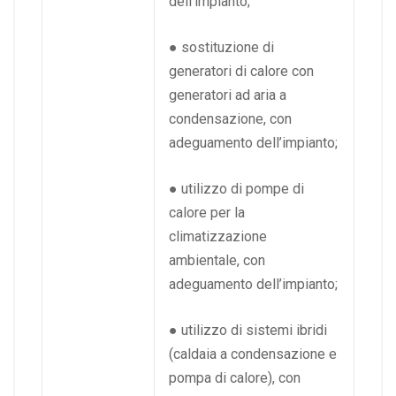
dell’impianto;
● sostituzione di
generatori di calore con
generatori ad aria a
condensazione, con
adeguamento dell’impianto;
● utilizzo di pompe di
calore per la
climatizzazione
ambientale, con
adeguamento dell’impianto;
● utilizzo di sistemi ibridi
(caldaia a condensazione e
pompa di calore), con