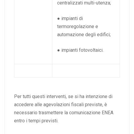
centralizzati multi-utenza;
● impianti di
termoregolazione e
automazione degli edifici;
● impianti fotovoltaici.
Per tutti questi interventi, se si ha intenzione di
accedere alle agevolazioni fiscali previste, è
necessario trasmettere la comunicazione ENEA
entro i tempi previsti.