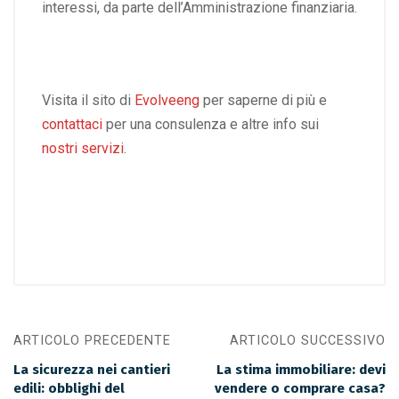
interessi, da parte dell’Amministrazione finanziaria.
Visita il sito di
Evolveeng
per saperne di più e
contattaci
per una consulenza e altre info sui
nostri servizi
.
ARTICOLO PRECEDENTE
ARTICOLO SUCCESSIVO
La sicurezza nei cantieri
La stima immobiliare: devi
edili: obblighi del
vendere o comprare casa?