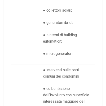
● collettori solari;
● generatori ibridi;
● sistemi di building
automation;
● microgeneratori
● interventi sulle parti
comuni dei condomini
● coibentazione
dell’involucro con superficie
interessata maggiore del