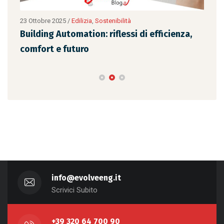
23 Ottobre 2025
/
Edilizia
,
Sostenibilità
13 O
Building Automation: riflessi di efficienza,
Avv
comfort e futuro
tur
info@evolveeng.it
Scrivici Subito
+39 320 64 700 90